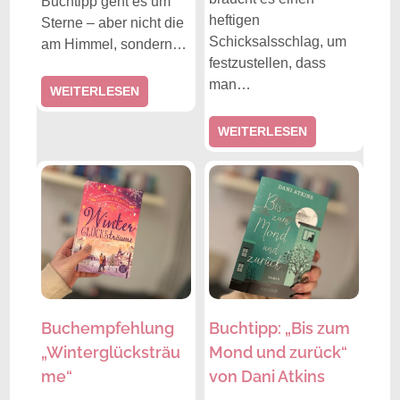
Buchtipp geht es um
heftigen
Sterne – aber nicht die
Schicksalsschlag, um
am Himmel, sondern…
festzustellen, dass
man…
WEITERLESEN
WEITERLESEN
Buchempfehlung
Buchtipp: „Bis zum
„Winterglücksträu
Mond und zurück“
me“
von Dani Atkins